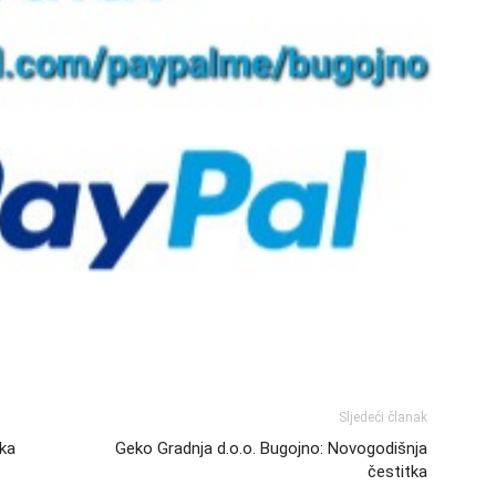
Sljedeći članak
tka
Geko Gradnja d.o.o. Bugojno: Novogodišnja
čestitka