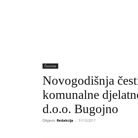
Čestitke
Novogodišnja čest
komunalne djelatno
d.o.o. Bugojno
Objavio
Redakcija
-
31/12/2017