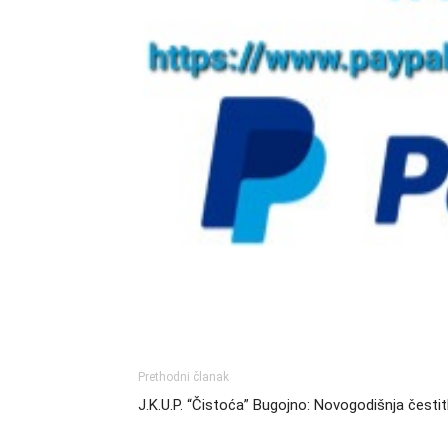
Prethodni članak
J.K.U.P. “Čistoća” Bugojno: Novogodišnja česti