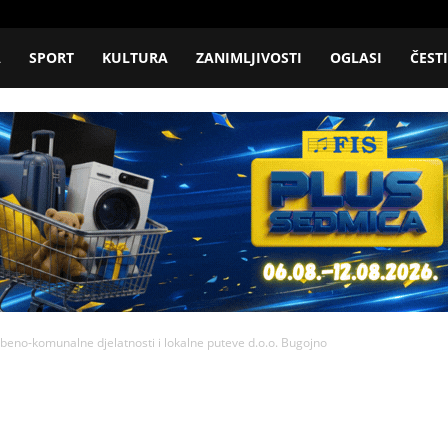
A
SPORT
KULTURA
ZANIMLJIVOSTI
OGLASI
ČEST
beno-komunalne djelatnosti i lokalne puteve d.o.o. Bugojno