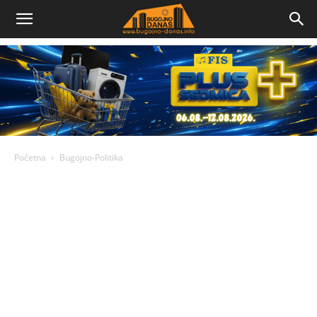
Bugojno
Danas
Početna
Bugojno-Politika