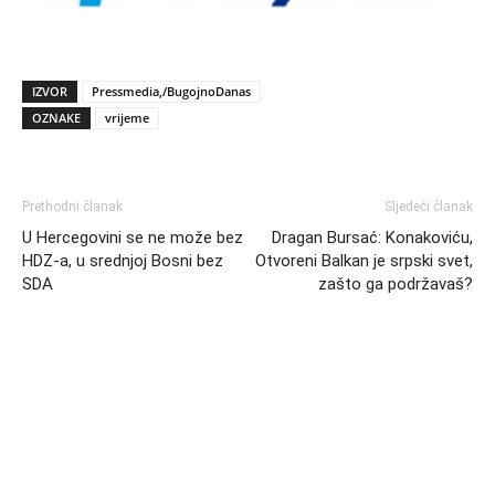
IZVOR
Pressmedia,/BugojnoDanas
OZNAKE
vrijeme
Prethodni članak
Sljedeći članak
U Hercegovini se ne može bez
Dragan Bursać: Konakoviću,
HDZ-a, u srednjoj Bosni bez
Otvoreni Balkan je srpski svet,
SDA
zašto ga podržavaš?