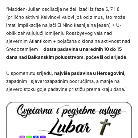
“Madden-Julian oscilacija ne želi izaći iz faze 6, 7 i 8
(prilično aktivni Kelvinovi valovi još od zimus, što može
imati implikacije na jači El Nino kasnije na jesen) + U-
oblik zahvaljujući lomljenju Rossbyevog vala nad
sjevernim Atlantikom + pojačana ciklonalna aktivnost nad
Sredozemljem =
dosta padavina u narednih 10 do 15
dana nad Balkanskim poluostrvom, počevši od srijede
.
U spomenutu srijedu,
najviše padavina u Hercegovini
,
zapadnim i sjeverozapadnim područjima, a manje na
sjeveroistoku gdje padavine pristižu prema kraju dana.”