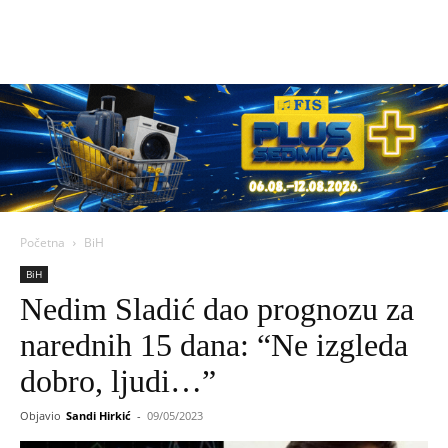
Početna
BiH
BiH
Nedim Sladić dao prognozu za
narednih 15 dana: “Ne izgleda
dobro, ljudi…”
Objavio
Sandi Hirkić
-
09/05/2023