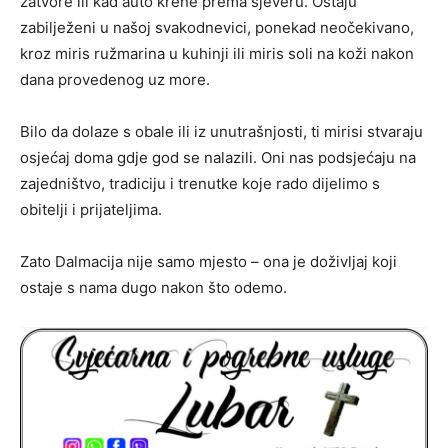
zatvore ili kad auto krene prema sjeveru. Ostaju
zabilježeni u našoj svakodnevici, ponekad neočekivano,
kroz miris ružmarina u kuhinji ili miris soli na koži nakon
dana provedenog uz more.
Bilo da dolaze s obale ili iz unutrašnjosti, ti mirisi stvaraju
osjećaj doma gdje god se nalazili. Oni nas podsjećaju na
zajedništvo, tradiciju i trenutke koje rado dijelimo s
obitelji i prijateljima.
Zato Dalmacija nije samo mjesto – ona je doživljaj koji
ostaje s nama dugo nakon što odemo.