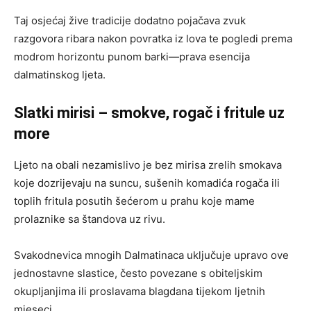
Taj osjećaj žive tradicije dodatno pojačava zvuk
razgovora ribara nakon povratka iz lova te pogledi prema
modrom horizontu punom barki—prava esencija
dalmatinskog ljeta.
Slatki mirisi – smokve, rogač i fritule uz
more
Ljeto na obali nezamislivo je bez mirisa zrelih smokava
koje dozrijevaju na suncu, sušenih komadića rogača ili
toplih fritula posutih šećerom u prahu koje mame
prolaznike sa štandova uz rivu.
Svakodnevica mnogih Dalmatinaca uključuje upravo ove
jednostavne slastice, često povezane s obiteljskim
okupljanjima ili proslavama blagdana tijekom ljetnih
mjeseci.