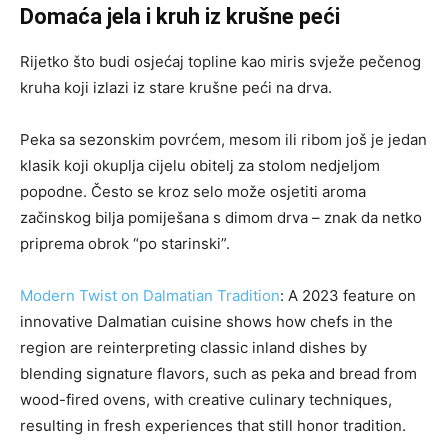
Domaća jela i kruh iz krušne peći
Rijetko što budi osjećaj topline kao miris svježe pečenog
kruha koji izlazi iz stare krušne peći na drva.
Peka sa sezonskim povrćem, mesom ili ribom još je jedan
klasik koji okuplja cijelu obitelj za stolom nedjeljom
popodne. Često se kroz selo može osjetiti aroma
začinskog bilja pomiješana s dimom drva – znak da netko
priprema obrok “po starinski”.
Modern Twist on Dalmatian Tradition
: A 2023 feature on
innovative Dalmatian cuisine shows how chefs in the
region are reinterpreting classic inland dishes by
blending signature flavors, such as peka and bread from
wood-fired ovens, with creative culinary techniques,
resulting in fresh experiences that still honor tradition.