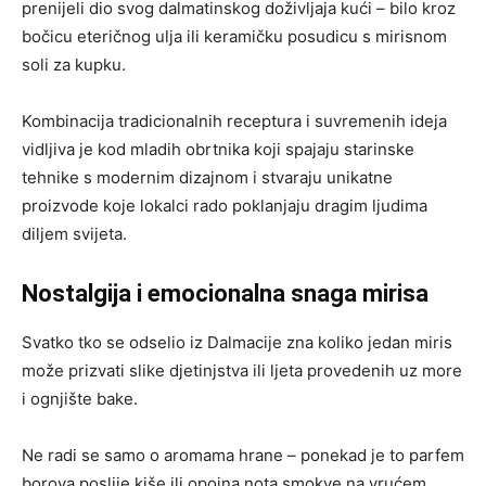
prenijeli dio svog dalmatinskog doživljaja kući – bilo kroz
bočicu eteričnog ulja ili keramičku posudicu s mirisnom
soli za kupku.
Kombinacija tradicionalnih receptura i suvremenih ideja
vidljiva je kod mladih obrtnika koji spajaju starinske
tehnike s modernim dizajnom i stvaraju unikatne
proizvode koje lokalci rado poklanjaju dragim ljudima
diljem svijeta.
Nostalgija i emocionalna snaga mirisa
Svatko tko se odselio iz Dalmacije zna koliko jedan miris
može prizvati slike djetinjstva ili ljeta provedenih uz more
i ognjište bake.
Ne radi se samo o aromama hrane – ponekad je to parfem
borova poslije kiše ili opojna nota smokve na vrućem