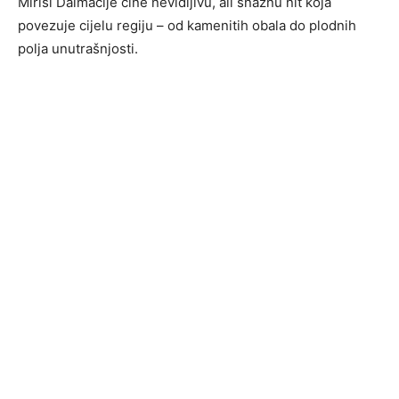
Mirisi Dalmacije čine nevidljivu, ali snažnu nit koja
povezuje cijelu regiju – od kamenitih obala do plodnih
polja unutrašnjosti.