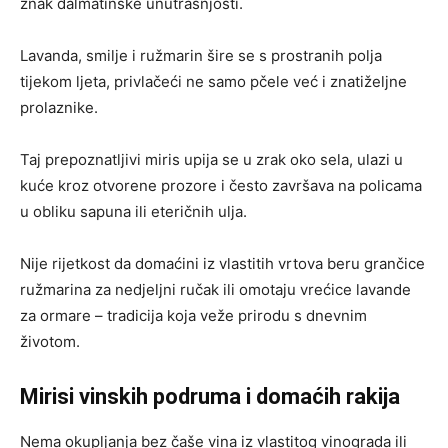
znak dalmatinske unutrašnjosti.
Lavanda, smilje i ružmarin šire se s prostranih polja
tijekom ljeta, privlačeći ne samo pčele već i znatiželjne
prolaznike.
Taj prepoznatljivi miris upija se u zrak oko sela, ulazi u
kuće kroz otvorene prozore i često završava na policama
u obliku sapuna ili eteričnih ulja.
Nije rijetkost da domaćini iz vlastitih vrtova beru grančice
ružmarina za nedjeljni ručak ili omotaju vrećice lavande
za ormare – tradicija koja veže prirodu s dnevnim
životom.
Mirisi vinskih podruma i domaćih rakija
Nema okupljanja bez čaše vina iz vlastitog vinograda ili