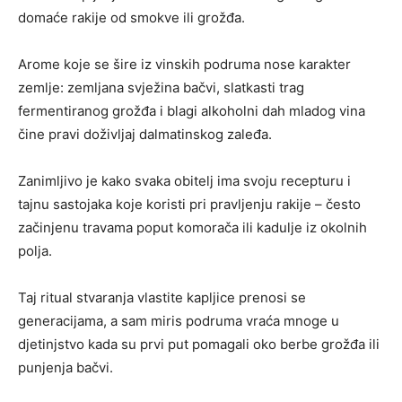
domaće rakije od smokve ili grožđa.
Arome koje se šire iz vinskih podruma nose karakter
zemlje: zemljana svježina bačvi, slatkasti trag
fermentiranog grožđa i blagi alkoholni dah mladog vina
čine pravi doživljaj dalmatinskog zaleđa.
Zanimljivo je kako svaka obitelj ima svoju recepturu i
tajnu sastojaka koje koristi pri pravljenju rakije – često
začinjenu travama poput komorača ili kadulje iz okolnih
polja.
Taj ritual stvaranja vlastite kapljice prenosi se
generacijama, a sam miris podruma vraća mnoge u
djetinjstvo kada su prvi put pomagali oko berbe grožđa ili
punjenja bačvi.