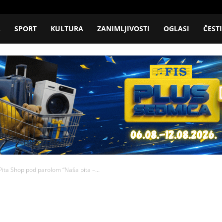
A
SPORT
KULTURA
ZANIMLJIVOSTI
OGLASI
ČEST
Pita Shop pod parolom “Naša pita –...