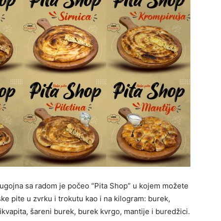
ugojna sa radom je počeo “Pita Shop” u kojem možete
e pite u zvrku i trokutu kao i na kilogram: burek,
tikvapita, šareni burek, burek kvrgo, mantije i buredžici.