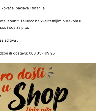
ukovača, baklava i tufahija.
ete ispuniti želudac najkvalitetnijim burekom u
os i sos za pitu.
z aditiva”.
udžbe ili dostavu: 060 337 99 95