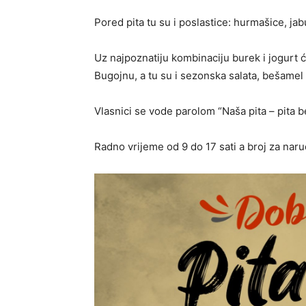
Pored pita tu su i poslastice: hurmašice, jab
Uz najpoznatiju kombinaciju burek i jogurt ć
Bugojnu, a tu su i sezonska salata, bešamel s
Vlasnici se vode parolom “Naša pita – pita be
Radno vrijeme od 9 do 17 sati a broj za nar