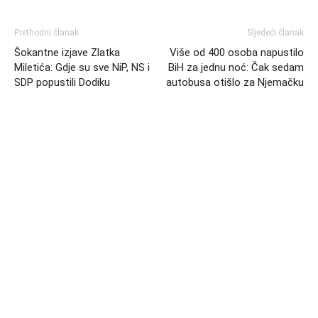
Prethodni članak
Sljedeći članak
Šokantne izjave Zlatka
Više od 400 osoba napustilo
Miletića: Gdje su sve NiP, NS i
BiH za jednu noć: Čak sedam
SDP popustili Dodiku
autobusa otišlo za Njemačku