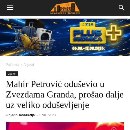
Bugojno
Danas
Početna
Vijesti
Vijesti
Mahir Petrović oduševio u
Zvezdama Granda, prošao dalje
uz veliko oduševljenje
Objavio
Redakcija
-
07/01/2023