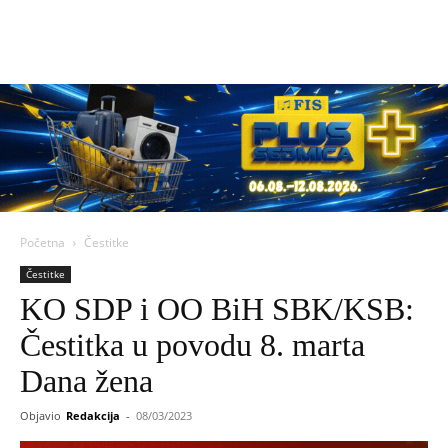
Početna
Čestitke
Čestitke
KO SDP i OO BiH SBK/KSB:
Čestitka u povodu 8. marta
Dana žena
Objavio
Redakcija
-
08/03/2023