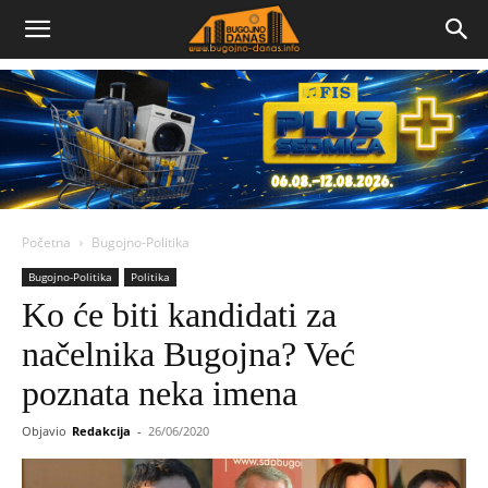
Bugojno
Danas
Početna
Bugojno-Politika
Bugojno-Politika
Politika
Ko će biti kandidati za
načelnika Bugojna? Već
poznata neka imena
Objavio
Redakcija
-
26/06/2020