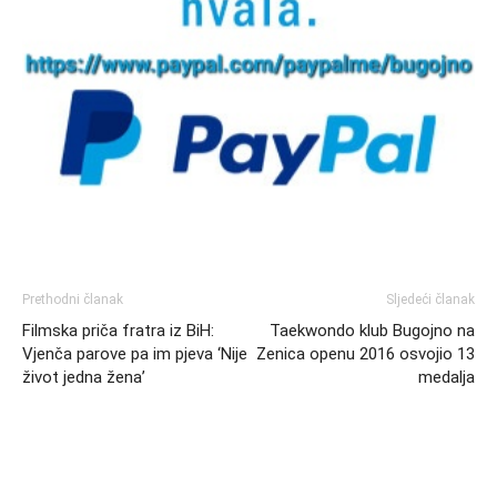
Prethodni članak
Sljedeći članak
Filmska priča fratra iz BiH:
Taekwondo klub Bugojno na
Vjenča parove pa im pjeva ‘Nije
Zenica openu 2016 osvojio 13
život jedna žena’
medalja