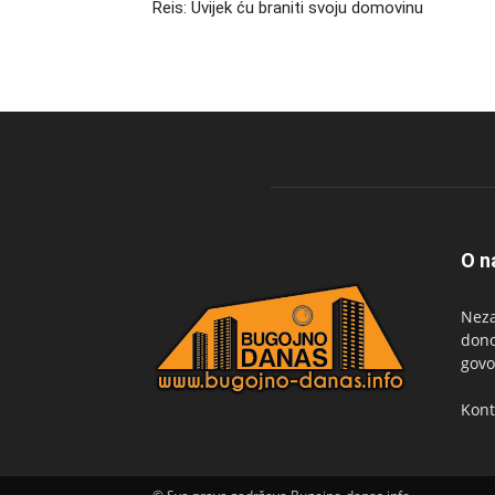
Reis: Uvijek ću braniti svoju domovinu
O n
Neza
dono
govo
Kont