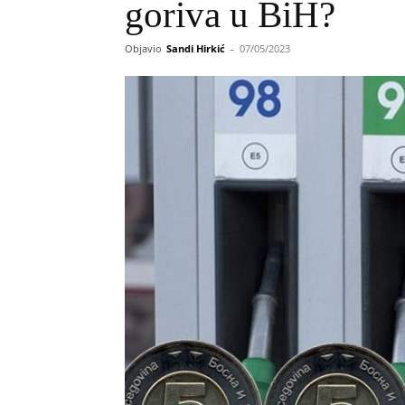
goriva u BiH?
Objavio
Sandi Hirkić
-
07/05/2023