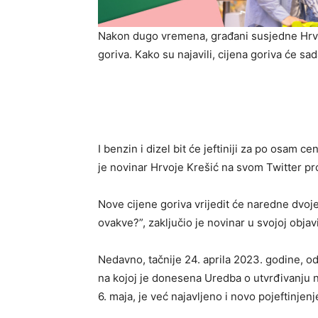
Nakon dugo vremena, građani susjedne Hrv
goriva. Kako su najavili, cijena goriva će sa
I benzin i dizel bit će jeftiniji za po osam ce
je novinar Hrvoje Krešić na svom Twitter pro
Nove cijene goriva vrijedit će naredne dvoj
ovakve?”, zaključio je novinar u svojoj objavi
Nedavno, tačnije 24. aprila 2023. godine, o
na kojoj je donesena Uredba o utvrđivanju na
6. maja, je već najavljeno i novo pojeftinjenj