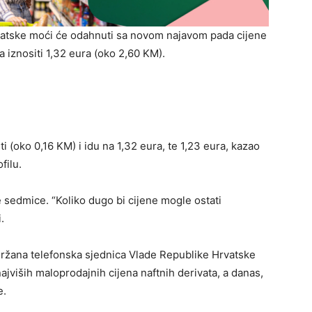
atske moći će odahnuti sa novom najavom pada cijene
da iznositi 1,32 eura (oko 2,60 KM).
nti (oko 0,16 KM) i idu na 1,32 eura, te 1,23 eura, kazao
filu.
e sedmice. “Koliko dugo bi cijene mogle ostati
.
držana telefonska sjednica Vlade Republike Hrvatske
jviših maloprodajnih cijena naftnih derivata, a danas,
e.