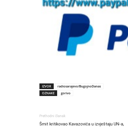
IZVOR
radiosarajevo/BugojnoDanas
OZNAKE
gorivo
Prethodni članak
Šmit kritikovao Kavazovića u izvještaju UN-a,