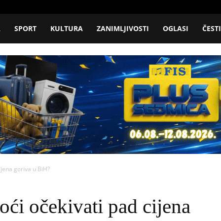
A
SPORT
KULTURA
ZANIMLJIVOSTI
OGLASI
ČEST
ijena goriva u BiH?
ći očekivati pad cijena