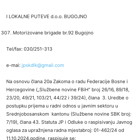
I LOKALNE PUTEVE d.o.o. BUGOJNO
Motorizovane brigade br.92 Bugojno
Tel/fax: 030/251-313
e-mai:
jpskdlk@gmail.com
Na osnovu člana 20a Zakoma o radu Federacije Bosne i
Hercegovine („Službene novine FBiH“ broj 26/16, 89/18,
23/20, 49/21, 103/21, 44/22 i 39/24), člana 3. Uredbe o
postupku prijema u radni odnos u javnim sektoru u
Srednjobosanskom kantonu (Službene novine SBK broj:
7/19), člana 43. Statuta JP i Odluke o raspisivanju Javnog
oglasa za upražnjena radna mjestabroj: 01-462/24 od
11.10.2024.godine, raspisuje se: