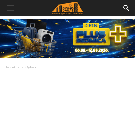
Bugojno
Danas
Početna
Oglasi