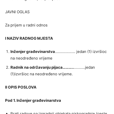
JAVNI OGLAS
Za prijem u radni odnos
I NAZIV RADNOG MJESTA
Inženjer
građevinarstva
……………….. jedan (1) izvršioc
na neodređeno vrijeme
Radnik na održavanju pijaca………..
………..jedan
(1)izvršioc na neodređeno vrijeme.
II OPIS POSLOVA
Pod 1.
Inženjer
građevinarstva
Prati radove na izgradnji objekata niskogradnje (ceste,