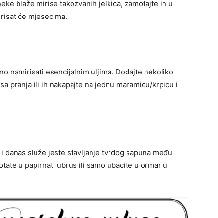
 neke blaže mirise takozvanih jelkica, zamotajte ih u
Mirisat će mjesecima.
no namirisati esencijalnim uljima. Dodajte nekoliko
a pranja ili ih nakapajte na jednu maramicu/krpicu i
i i danas služe jeste stavljanje tvrdog sapuna među
otate u papirnati ubrus ili samo ubacite u ormar u