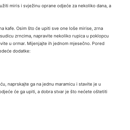
žiti miris i svježinu oprane odjeće za nekoliko dana, a
 kafe. Osim što će upiti sve one loše mirise, zrna
posudicu zrncima, napravite nekoliko rupica u poklopcu
i stavite u ormar. Mijenjajte ih jednom mjesečno. Pored
ljedeće dodatke:
u, naprskajte ga na jednu maramicu i stavite je u
djeće će ga upiti, a dobra stvar je što nećete oštetiti