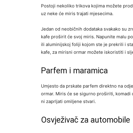
Postoji nekoliko trikova kojima možete produ
uz neke će miris trajati mjesecima.
Jedan od neobičnih dodataka svakako su zrna
kafe proširit će svoj miris. Napunite malu 
ili aluminijskoj foliji kojom ste je prekrili 
kafe, za mirisni ormar možete iskoristiti i s
Parfem i maramica
Umjesto da prskate parfem direktno na odjeć
ormar. Miris će se sigurno proširiti, komadi o
ni zaprljati omiljene stvari.
Osvježivač za automobile