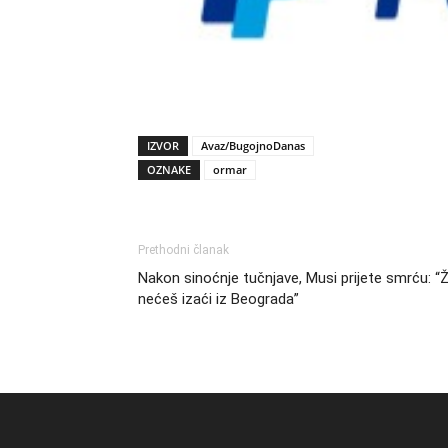
IZVOR
Avaz/BugojnoDanas
OZNAKE
ormar
Prethodni članak
Nakon sinoćnje tučnjave, Musi prijete smrću: “Ž
nećeš izaći iz Beograda”