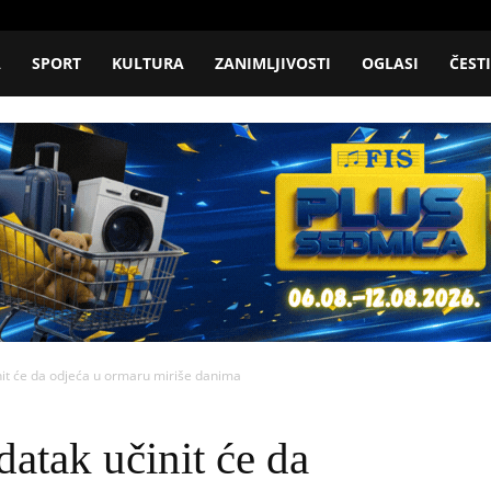
A
SPORT
KULTURA
ZANIMLJIVOSTI
OGLASI
ČEST
it će da odjeća u ormaru miriše danima
atak učinit će da