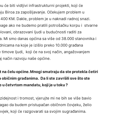
će biti vidljivi infrastrukturni projekti, koji će
enju Biroa za zapošljavanje. Očekujem problem u
o 400 KM. Dakle, problem je u naknadi radnoj snazi.
snage ako ne budemo pratili potrošačku korpu i stvarne
lovani, obrazovani ljudi u budućnosti raditi za
a. Mi smo danas općina sa više od 38.000 stanovnika i
nicama na koje je izišlo preko 10.000 građana
timove ljudi, koji će na svoj način, angažovanjem
 taj način razvoju naše općine.
t na čelu općine. Mnogi smatraju da ste protekla četiri
običnim građanima. Da li ste završili sve što ste
te u četvrtom mandatu, koji je u toku ?
idejnost i tromost, vjerujte mi ne bih se više bavio
agao da budem pristupačan običnom čovjeku, želio
ovjek, koji će razgovarati sa svojim sugrađanima.