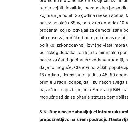
probleme moramo iskreno uključiti svi. Imam
ratnih vojnih invalida, nezaposlen jedan dio
kojima nije punih 25 godina riješen status. 
porez na plaću 68 %, porez na dohodak 10 %
procenat, koji bi odvajali za demobilisane bo
bilo naše zajedničke borbe, mi danas ne bi b
politike, zakonodavne i izvršne vlasti mora 
boračkog dodatka , da li je to minimalna penz
borce sa četiri godine provedene u Armiji, ne
da je to moguće. Članovi boračkih populacija
18 godina , danas su to ljudi sa 45, 50 godin
primiti u radni odnos, da li su nakon svega
najvećim i najozbiljnijim u Federaciji BiH, p
mogućnosti da se pitanje statusa demobilisa
SIN : Bugojno je zahvaljujući infrastrukturn
prepoznatljivo na širem području. Nastavlja l