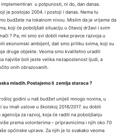
e implementiran u potpunosti, ni do, dan danas.
oji je postojao 2004. i postoji i danas. Nema tu
o budžete na lokalnom nivou. Mislim da je vrijeme da
 koji će poboljšati situaciju u čitavoj državi i svim
či ? Pa, mi smo svi dobili neke pravce razvoja u
li ekonomski ambijent, dali smo priliku svima, koji su
koje druge objekte. Veoma smo kvalitetno uradili
a najviše boli jeste velika nezaposlenost ljudi, a
očito onih obrazovanih.
aska mladih. Postajemo li zemlja staraca ?
ošloj godini u naš budžet unijeli mnogo novina, u
i su imali uslove u školskoj 2016/2017. su dobili
 agencija za razvoj, koja će raditi na poboljšanju
više prema volonterima – pripravnicima i njih oko 70
aše općinske uprave. Za njih je to svakako veoma