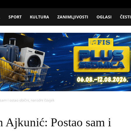
A
SPORT
KULTURA
ZANIMLJIVOSTI
OGLASI
ČEST
sam i ostao obični, narodni čovjek
Ajkunić: Postao sam i