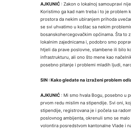
AJKUNIĆ
: Zakon o lokalnoj samoupravi nij
Koristimo ga kad nam treba i to je problem k
prostora da nekim ubiranjem prihoda uvećam
se svi uhvatimo u koštac sa nekim problemima,
bosanskohercegovačkim općinama. Šta to zna
lokalnim zajednicama i, podobro smo popravi
htjeli da prave poslovne, stambene ili bilo 
infrastrukturu, ali ono što mene kao načelnik
posebno pitanje i problemi mladih ljudi, nar
SIN : Kako gledate na izraženi problem odl
AJKUNIĆ
: Mi smo hvala Bogu, posebno u pr
prvom redu mislim na stipendije. Svi oni, koj
stipendije, registrovana je i počela sa radom
poslovnog ambijenta, okrenuli smo se malo 
volontira posredstvom kantonalne Vlade i n