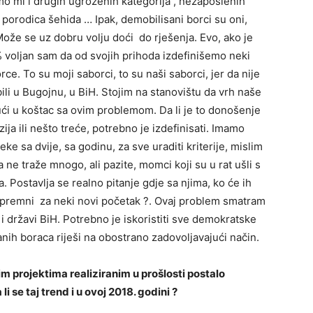
o mi i drugih ugroženih kategorija , nezaposlenih
 porodica šehida … Ipak, demobilisani borci su oni,
Može se uz dobru volju doći do rješenja. Evo, ako je
 voljan sam da od svojih prihoda izdefinišemo neki
rce. To su moji saborci, to su naši saborci, jer da nije
ili u Bugojnu, u BiH. Stojim na stanovištu da vrh naše
ući u koštac sa ovim problemom. Da li je to donošenje
ija ili nešto treće, potrebno je izdefinisati. Imamo
ke sa dvije, sa godinu, za sve uraditi kriterije, mislim
 ne traže mnogo, ali pazite, momci koji su u rat ušli s
a. Postavlja se realno pitanje gdje sa njima, ko će ih
 spremni za neki novi početak ?. Ovaj problem smatram
a i državi BiH. Potrebno je iskoristiti sve demokratske
nih boraca riješi na obostrano zadovoljavajući način.
im projektima realiziranim u prošlosti postalo
i se taj trend i u ovoj 2018. godini ?