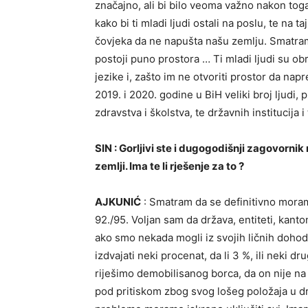
značajno, ali bi bilo veoma važno nakon toga
kako bi ti mladi ljudi ostali na poslu, te na 
čovjeka da ne napušta našu zemlju. Smatra
postoji puno prostora … Ti mladi ljudi su ob
jezike i, zašto im ne otvoriti prostor da na
2019. i 2020. godine u BiH veliki broj ljudi, 
zdravstva i školstva, te državnih institucija 
SIN : Gorljivi ste i dugogodišnji zagovornik
zemlji. Ima te li rješenje za to ?
AJKUNIĆ
: Smatram da se definitivno moram
92./95. Voljan sam da država, entiteti, kant
ako smo nekada mogli iz svojih ličnih doho
izdvajati neki procenat, da li 3 %, ili neki 
riješimo demobilisanog borca, da on nije na
pod pritiskom zbog svog lošeg položaja u dr