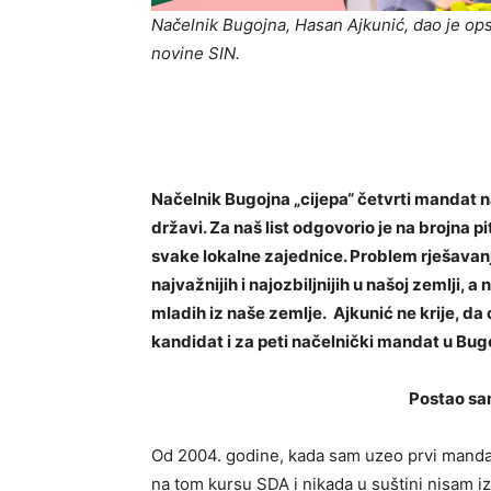
Načelnik Bugojna, Hasan Ajkunić, dao je op
novine SIN.
Načelnik Bugojna „cijepa“ četvrti mandat n
državi. Za naš list odgovorio je na brojna p
svake lokalne zajednice. Problem rješavan
najvažnijih i najozbiljnijih u našoj zemlji, 
mladih iz naše zemlje. Ajkunić ne krije, da 
kandidat i za peti načelnički mandat u Bug
Postao sam i ost
Od 2004. godine, kada sam uzeo prvi manda
na tom kursu SDA i nikada u suštini nisam i