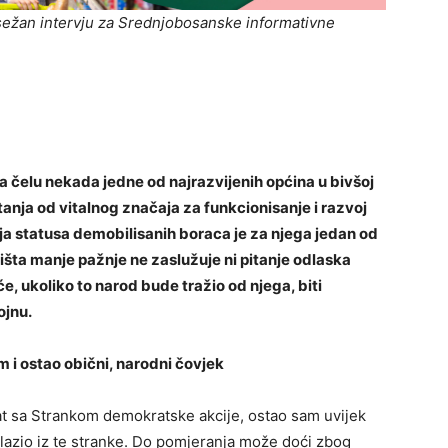
sežan intervju za Srednjobosanske informativne
a čelu nekada jedne od najrazvijenih općina u bivšoj
itanja od vitalnog značaja za funkcionisanje i razvoj
ja statusa demobilisanih boraca je za njega jedan od
a ništa manje pažnje ne zaslužuje ni pitanje odlaska
će, ukoliko to narod bude tražio od njega, biti
ojnu.
ao obični, narodni čovjek
t sa Strankom demokratske akcije, ostao sam uvijek
zlazio iz te stranke. Do pomjeranja može doći zbog