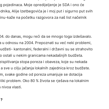
bog pojedinaca. Moje opredijeljenje je SDA i ono će
dnika, Alije Izetbegovića je i moj put i sigurno put svih
inu-kaže na početku razgovora za naš list načelnik
4. do danas, mogu reći da se mnogo toga izdešavalo.
ja u odnosu na 2004. Prepoznati su već neki problemi,
udžeti- kantonalni, federalni i državni su se strahovito
o ostali u nekim granicama nekadašnjih budžeta.
ispitivanja stopa poreza i obaveza, koje su nekada
 sve u cilju jačanja lokalnih zajednica kroz budžete.
m, svake godine od poreza umanjuje se dotacija
iki problem. Oko 80 % života se rješava na lokalnim
nivoa vlasti.
 ?