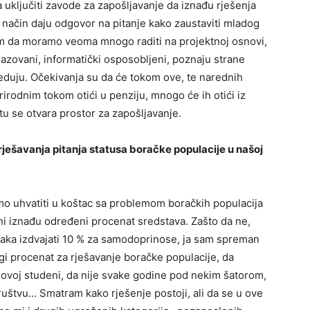
 uključiti zavode za zapošljavanje da iznađu rješenja
taj način daju odgovor na pitanje kako zaustaviti mladog
m da moramo veoma mnogo raditi na projektnoj osnovi,
razovani, informatički osposobljeni, poznaju strane
preduju. Očekivanja su da će tokom ove, te narednih
prirodnim tokom otići u penziju, mnogo će ih otići iz
i tu se otvara prostor za zapošljavanje.
 rješavanja pitanja statusa boračke populacije u našoj
o uhvatiti u koštac sa problemom boračkih populacija
oni iznađu određeni procenat sredstava. Zašto da ne,
daka izdvajati 10 % za samodoprinose, ja sam spreman
drugi procenat za rješavanje boračke populacije, da
 ovoj studeni, da nije svake godine pod nekim šatorom,
uštvu… Smatram kako rješenje postoji, ali da se u ove