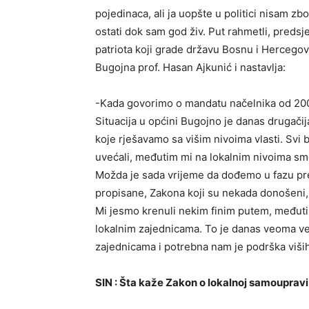
pojedinaca, ali ja uopšte u politici nisam z
ostati dok sam god živ. Put rahmetli, predsje
patriota koji grade državu Bosnu i Hercegov
Bugojna prof. Hasan Ajkunić i nastavlja:
-Kada govorimo o mandatu načelnika od 200
Situacija u općini Bugojno je danas drugači
koje rješavamo sa višim nivoima vlasti. Svi b
uvećali, međutim mi na lokalnim nivoima sm
Možda je sada vrijeme da dođemo u fazu pre
propisane, Zakona koji su nekada donošeni, a
Mi jesmo krenuli nekim finim putem, međuti
lokalnim zajednicama. To je danas veoma vel
zajednicama i potrebna nam je podrška viših 
SIN : Šta kaže Zakon o lokalnoj samoupravi