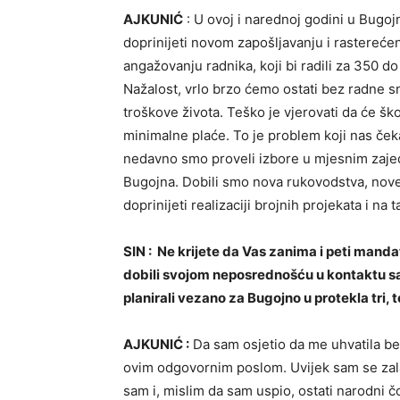
AJKUNIĆ
: U ovoj i narednoj godini u Bugojnu 
doprinijeti novom zapošljavanju i rastereć
angažovanju radnika, koji bi radili za 350 d
Nažalost, vrlo brzo ćemo ostati bez radne 
troškove života. Teško je vjerovati da će ško
minimalne plaće. To je problem koji nas ček
nedavno smo proveli izbore u mjesnim zajed
Bugojna. Dobili smo nova rukovodstva, nove 
doprinijeti realizaciji brojnih projekata i na
SIN : Ne krijete da Vas zanima i peti manda
dobili svojom neposrednošću u kontaktu sa 
planirali vezano za Bugojno u protekla tri, 
AJKUNIĆ :
Da sam osjetio da me uhvatila bez
ovim odgovornim poslom. Uvijek sam se zal
sam i, mislim da sam uspio, ostati narodni č