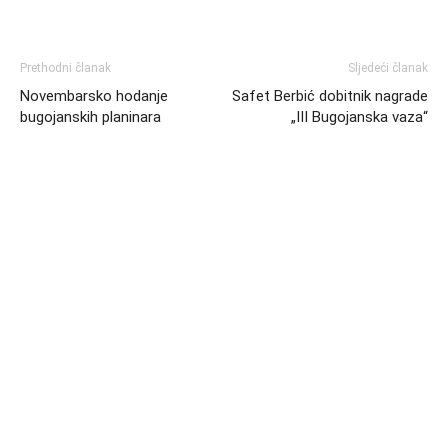
Prethodni članak
Sljedeći članak
Novembarsko hodanje
Safet Berbić dobitnik nagrade
bugojanskih planinara
„III Bugojanska vaza“