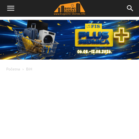
Bugojno
Danas
Početna
BiH