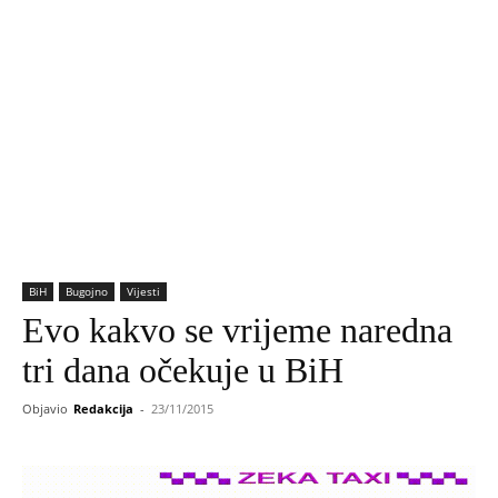
BiH
Bugojno
Vijesti
Evo kakvo se vrijeme naredna
tri dana očekuje u BiH
Objavio
Redakcija
-
23/11/2015