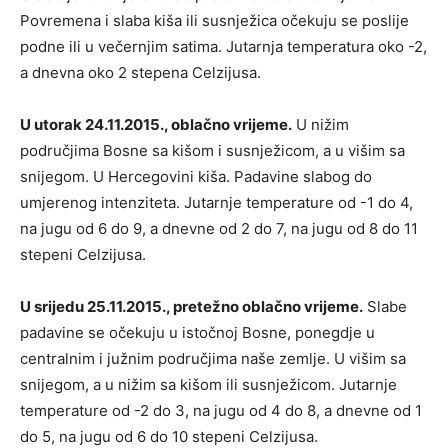
Povremena i slaba kiša ili susnježica očekuju se poslije
podne ili u večernjim satima. Jutarnja temperatura oko -2,
a dnevna oko 2 stepena Celzijusa.
U utorak 24.11.2015., oblačno vrijeme.
U nižim
područjima Bosne sa kišom i susnježicom, a u višim sa
snijegom. U Hercegovini kiša. Padavine slabog do
umjerenog intenziteta. Jutarnje temperature od -1 do 4,
na jugu od 6 do 9, a dnevne od 2 do 7, na jugu od 8 do 11
stepeni Celzijusa.
U srijedu 25.11.2015., pretežno oblačno vrijeme.
Slabe
padavine se očekuju u istočnoj Bosne, ponegdje u
centralnim i južnim područjima naše zemlje. U višim sa
snijegom, a u nižim sa kišom ili susnježicom. Jutarnje
temperature od -2 do 3, na jugu od 4 do 8, a dnevne od 1
do 5, na jugu od 6 do 10 stepeni Celzijusa.