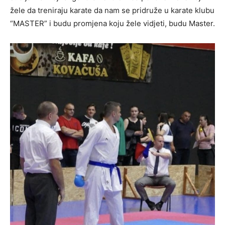
žele da treniraju karate da nam se pridruže u karate klubu
“MASTER” i budu promjena koju žele vidjeti, budu Master.