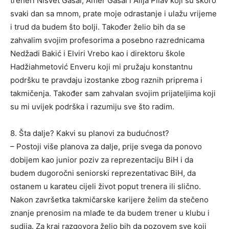
treneri Nisvet Gasal, Amer Gasal i Alija Pilav koji su skoro
svaki dan sa mnom, prate moje odrastanje i ulažu vrijeme
i trud da budem što bolji. Također želio bih da se
zahvalim svojim profesorima a posebno razrednicama
Nedžadi Bakić i Elviri Vrebo kao i direktoru škole
Hadžiahmetović Enveru koji mi pružaju konstantnu
podršku te pravdaju izostanke zbog raznih priprema i
takmičenja. Također sam zahvalan svojim prijateljima koji
su mi uvijek podrška i razumiju sve što radim.
8. Šta dalje? Kakvi su planovi za budućnost?
– Postoji više planova za dalje, prije svega da ponovo
dobijem kao junior poziv za reprezentaciju BiH i da
budem dugoročni seniorski reprezentativac BiH, da
ostanem u karateu cijeli život poput trenera ili slično.
Nakon završetka takmičarske karijere želim da stečeno
znanje prenosim na mlađe te da budem trener u klubu i
sudija. Za kraj razgovora želio bih da pozovem sve koji