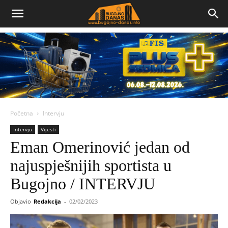
Bugojno
Danas
Početna
Intervju
Intervju
Vijesti
Eman Omerinović jedan od
najuspješnijih sportista u
Bugojno / INTERVJU
Objavio
Redakcija
-
02/02/2023