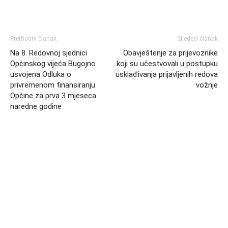
Prethodni članak
Sljedeći članak
Na 8. Redovnoj sjednici
Obavještenje za prijevoznike
Općinskog vijeća Bugojno
koji su učestvovali u postupku
usvojena Odluka o
usklađivanja prijavljenih redova
privremenom finansiranju
vožnje
Općine za prva 3 mjeseca
naredne godine