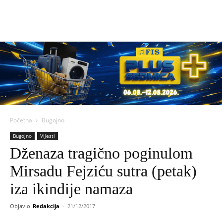
Početna
Bugojno
Bugojno
Vijesti
Dženaza tragično poginulom
Mirsadu Fejziću sutra (petak)
iza ikindije namaza
Objavio
Redakcija
-
21/12/2017