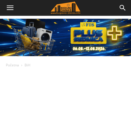
Bugojno
Danas
Početna
BiH