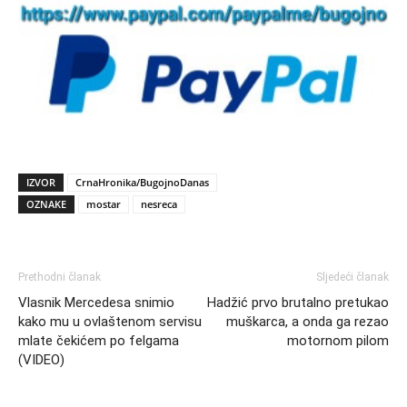
IZVOR
CrnaHronika/BugojnoDanas
OZNAKE
mostar
nesreca
Prethodni članak
Sljedeći članak
Vlasnik Mercedesa snimio
Hadžić prvo brutalno pretukao
kako mu u ovlaštenom servisu
muškarca, a onda ga rezao
mlate čekićem po felgama
motornom pilom
(VIDEO)