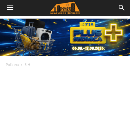
Bugojno
Danas
Početna
BiH