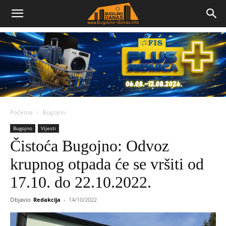
Bugojno
Danas
Početna
Bugojno
Bugojno
Vijesti
Čistoća Bugojno: Odvoz
krupnog otpada će se vršiti od
17.10. do 22.10.2022.
Objavio
Redakcija
-
14/10/2022