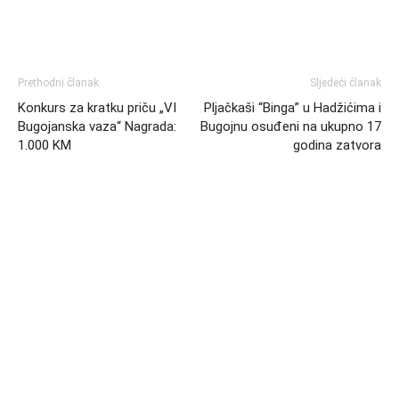
Prethodni članak
Sljedeći članak
Konkurs za kratku priču „VI
Pljačkaši “Binga” u Hadžićima i
Bugojanska vaza“ Nagrada:
Bugojnu osuđeni na ukupno 17
1.000 KM
godina zatvora