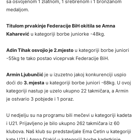
sa osvojenom 1 zlatnom, 1 srebrenom i 1 bronzanom
medaljom.
Titulom prvakinje Federacije BiH okitila se Amna
Kaharević
u kategoriji borbe juniorke -48kg.
Adin Tihak osvojio je 2.mjesto
u kategoriji borbe juniori
-55kg te tako postao viceprvak Federacije BiH.
Armin Ljubunčić
je u izuzetno jakoj konkurenciji uspio
doći do
3. mjesta
u kategoriji borbe juniori -68kg. U ovoj
kategoriji nastup je uzelo ukupno 22 takmičara, a Armin
je ostvario 3 pobjede i 1 poraz.
U nedjelju su na programu bili mečevi u kategoriji kadeta
i U21. Prijavljeno je bilo ukupno 262 takmičara iz 60
klubova. Naš klub su predstavljale Ema Cetin u kategoriji
kate U21 i Amna Dlakić u kategoriji borbe kadetkinje