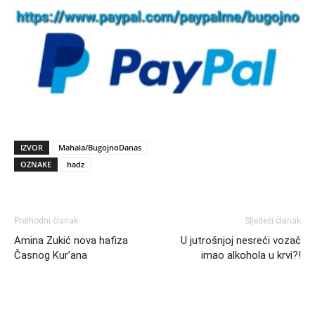
IZVOR
Mahala/BugojnoDanas
OZNAKE
hadz
Prethodni članak
Sljedeći članak
Amina Zukić nova hafiza
U jutrošnjoj nesreći vozač
Časnog Kur’ana
imao alkohola u krvi?!