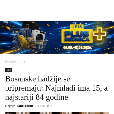
Početna
BiH
BiH
Bosanske hadžije se
pripremaju: Najmlađi ima 15, a
najstariji 84 godine
Objavio
Sandi Hirkić
-
09/06/2023