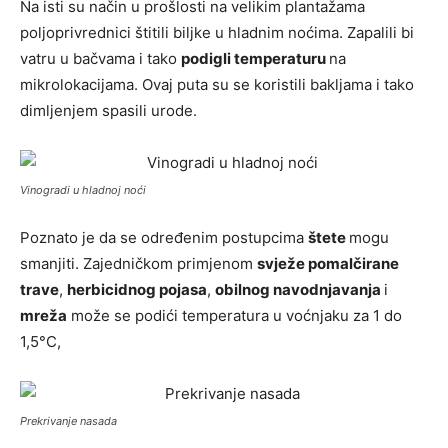
Na isti su način u prošlosti na velikim plantažama
poljoprivrednici štitili biljke u hladnim noćima. Zapalili bi
vatru u bačvama i tako
podigli temperaturu
na
mikrolokacijama. Ovaj puta su se koristili bakljama i tako
dimljenjem spasili urode.
Vinogradi u hladnoj noći
Poznato je da se određenim postupcima
štete
mogu
smanjiti. Zajedničkom primjenom
svježe pomalčirane
trave
,
herbicidnog pojasa
,
obilnog navodnjavanja
i
mreža
može se podići temperatura u voćnjaku za 1 do
1,5°C,
Prekrivanje nasada