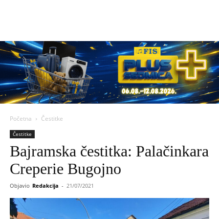
Početna
Čestitke
Čestitke
Bajramska čestitka: Palačinkara
Creperie Bugojno
Objavio
Redakcija
-
21/07/2021