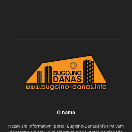
O nama
Nezavisni informativni portal Bugojno-Danas.info Prvi vam