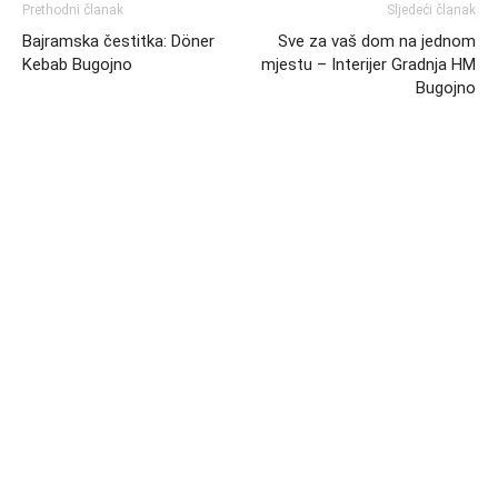
Prethodni članak
Sljedeći članak
Bajramska čestitka: Döner
Sve za vaš dom na jednom
Kebab Bugojno
mjestu – Interijer Gradnja HM
Bugojno