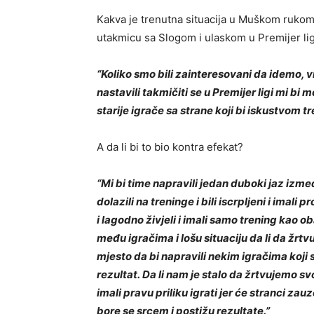
Kakva je trenutna situacija u Muškom rukome
utakmicu sa Slogom i ulaskom u Premijer lig
“Koliko smo bili zainteresovani da idemo, v
nastavili takmičiti se u Premijer ligi mi bi 
starije igrače sa strane koji bi iskustvom t
A da li bi to bio kontra efekat?
“Mi bi time napravili jedan duboki jaz izme
dolazili na treninge i bili iscrpljeni i imali
i lagodno živjeli i imali samo trening kao ob
među igračima i lošu situaciju da li da žrt
mjesto da bi napravili nekim igračima koji 
rezultat.
Da li nam je stalo da žrtvujemo sv
imali pravu priliku igrati jer će stranci zauz
bore se srcem i postižu rezultate.”