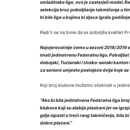
omladinske lige, ovo je zastarjeli model. 
selekcija kroz poboljšanje takmičenja u ti
bi bile lige u kojima bi djeca igrala godišn
Radi li se na tome da se poboljša kvalitet P
Najvjerovatnije ćemo u sezoni 2018/2019 ob
imati jedinstvenu Federalnu ligu. Poboljšat 
dobojski, Tuzlanski i Unsko-sanski kanton 
za seniore umjesto postojeće dvije koje se 
Koji broj klubova možemo očekivati u jedinst
“Ako bi bila jedinstvena Federalna liga br
klubova koji su slabije plasirani jer ne igra
gdje ispasti u treći rang takmičenja, bila bi 
dobro plaćeni.”