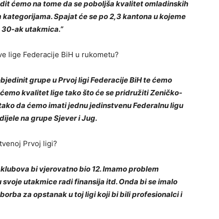
Radit ćemo na tome da se poboljša kvalitet omladinskih
m kategorijama. Spajat će se po 2,3 kantona u kojeme
je 30-ak utakmica.”
rve lige Federacije BiH u rukometu?
jedinit grupe u Prvoj ligi Federacije BiH te ćemo
ćemo kvalitet lige tako što će se pridružiti Zeničko-
tako da ćemo imati jednu jedinstvenu Federalnu ligu
dijele na grupe Sjever i Jug.
venoj Prvoj ligi?
oj klubova bi vjerovatno bio 12. Imamo problem
ju svoje utakmice radi finansija itd. Onda bi se imalo
borba za opstanak u toj ligi koji bi bili profesionalci i