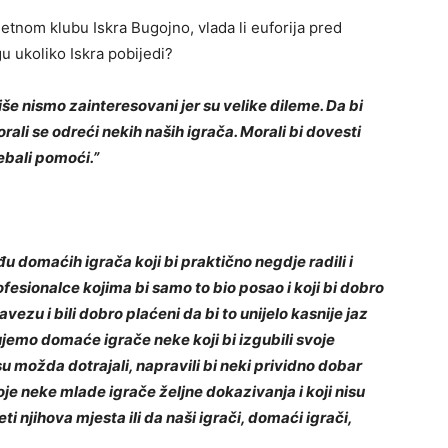
tnom klubu Iskra Bugojno, vlada li euforija pred
u ukoliko Iskra pobijedi?
iše nismo zainteresovani jer su velike dileme. Da bi
morali se odreći nekih naših igrača. Morali bi dovesti
rebali pomoći.”
đu domaćih igrača koji bi praktično negdje radili i
 profesionalce kojima bi samo to bio posao i koji bi dobro
avezu i bili dobro plaćeni da bi to unijelo kasnije jaz
vujemo domaće igrače neke koji bi izgubili svoje
su možda dotrajali, napravili bi neki prividno dobar
oje neke mlade igrače željne dokazivanja i koji nisu
eti njihova mjesta ili da naši igrači, domaći igrači,