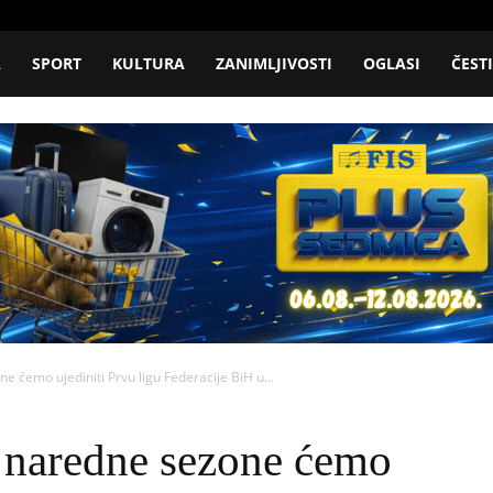
A
SPORT
KULTURA
ZANIMLJIVOSTI
OGLASI
ČEST
ćemo ujediniti Prvu ligu Federacije BiH u...
naredne sezone ćemo