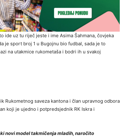
ide uz tu riječ jeste i ime Asima Šahmana, čovjeka
a je sport broj 1 u Bugojnu bio fudbal, sada je to
lazi na utakmice rukometaša i bodri ih u svakoj
nik Rukometnog saveza kantona i član upravnog odbora
koji je ujedno i potpredsjednik RK Iskra i
eki novi model takmičenja mladih, naročito