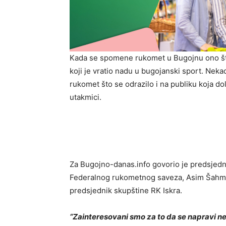
Kada se spomene rukomet u Bugojnu ono što 
koji je vratio nadu u bugojanski sport. Nekad
rukomet što se odrazilo i na publiku koja do
utakmici.
Za Bugojno-danas.info govorio je predsjed
Federalnog rukometnog saveza, Asim Šahman 
predsjednik skupštine RK Iskra.
“Zainteresovani smo za to da se napravi n