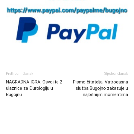
Prethodni članak
Sljedeći članak
NAGRADNA IGRA: Osvojite 2
Pismo čitatelja: Vatrogasna
ulaznice za Đurologiju u
služba Bugojno zakazuje u
Bugojnu
najbitnijim momentima