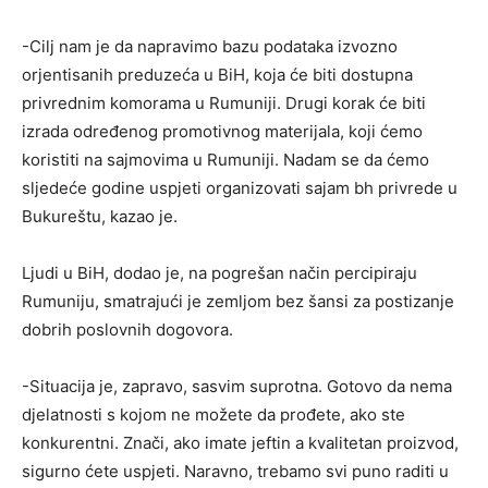
-Cilj nam je da napravimo bazu podataka izvozno
orjentisanih preduzeća u BiH, koja će biti dostupna
privrednim komorama u Rumuniji. Drugi korak će biti
izrada određenog promotivnog materijala, koji ćemo
koristiti na sajmovima u Rumuniji. Nadam se da ćemo
sljedeće godine uspjeti organizovati sajam bh privrede u
Bukureštu, kazao je.
Ljudi u BiH, dodao je, na pogrešan način percipiraju
Rumuniju, smatrajući je zemljom bez šansi za postizanje
dobrih poslovnih dogovora.
-Situacija je, zapravo, sasvim suprotna. Gotovo da nema
djelatnosti s kojom ne možete da prođete, ako ste
konkurentni. Znači, ako imate jeftin a kvalitetan proizvod,
sigurno ćete uspjeti. Naravno, trebamo svi puno raditi u