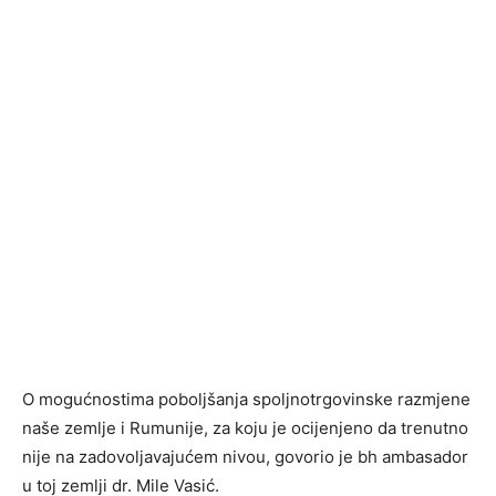
O mogućnostima poboljšanja spoljnotrgovinske razmjene
naše zemlje i Rumunije, za koju je ocijenjeno da trenutno
nije na zadovoljavajućem nivou, govorio je bh ambasador
u toj zemlji dr. Mile Vasić.