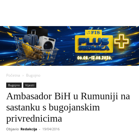
Početna
Bugojno
Bugojno
Vijesti
Ambasador BiH u Rumuniji na
sastanku s bugojanskim
privrednicima
Objavio
Redakcija
-
19/04/2016