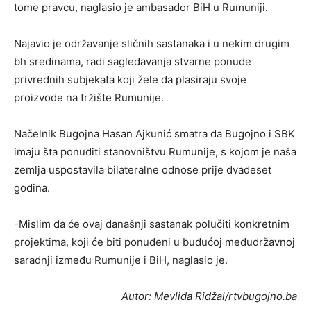
tome pravcu, naglasio je ambasador BiH u Rumuniji.
Najavio je održavanje sličnih sastanaka i u nekim drugim
bh sredinama, radi sagledavanja stvarne ponude
privrednih subjekata koji žele da plasiraju svoje
proizvode na tržište Rumunije.
Načelnik Bugojna Hasan Ajkunić smatra da Bugojno i SBK
imaju šta ponuditi stanovništvu Rumunije, s kojom je naša
zemlja uspostavila bilateralne odnose prije dvadeset
godina.
-Mislim da će ovaj današnji sastanak polučiti konkretnim
projektima, koji će biti ponuđeni u budućoj međudržavnoj
saradnji između Rumunije i BiH, naglasio je.
Autor: Mevlida Ridžal/rtvbugojno.ba