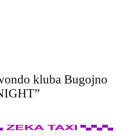
wondo kluba Bugojno
NIGHT”