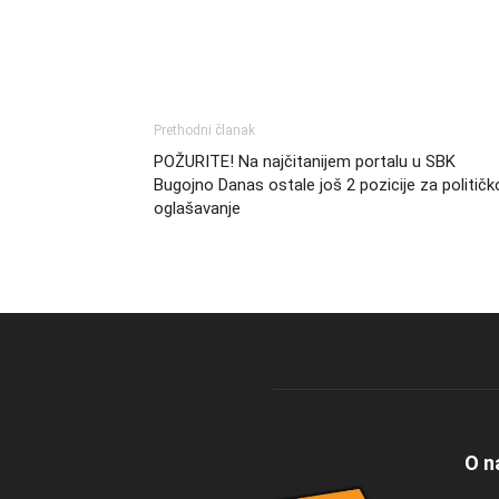
Prethodni članak
POŽURITE! Na najčitanijem portalu u SBK
Bugojno Danas ostale još 2 pozicije za političk
oglašavanje
O n