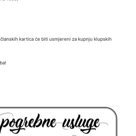
 članskih kartica će biti usmjereni za kupnju klupskih
ba!