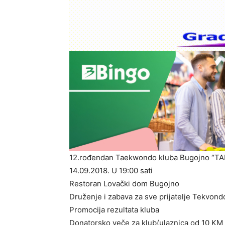
12.rođendan Taekwondo kluba Bugojno “
14.09.2018. U 19:00 sati
Restoran Lovački dom Bugojno
Druženje i zabava za sve prijatelje Tekvond
Promocija rezultata kluba
Donatorsko veče za klub(ulaznica od 10 KM