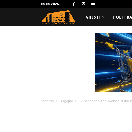
08.08.2026.
Bugojno
VIJESTI
POLITIK
Danas
Početna
Bugojno
12.rođendan Taekwondo kluba