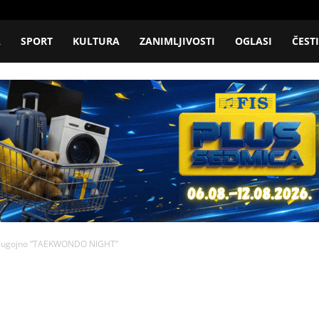
A
SPORT
KULTURA
ZANIMLJIVOSTI
OGLASI
ČEST
 Bugojno “TAEKWONDO NIGHT”