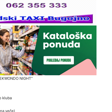
TAEKWONDO NIGHT”
o kluba
 na veče)