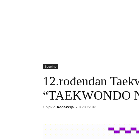
Bugojno
12.rođendan Taek
“TAEKWONDO 
Objavio
Redakcija
-
06/09/2018