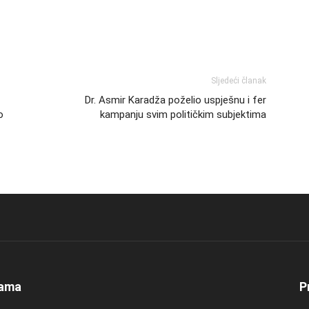
Sljedeći članak
Dr. Asmir Karadža poželio uspješnu i fer
o
kampanju svim političkim subjektima
ama
P